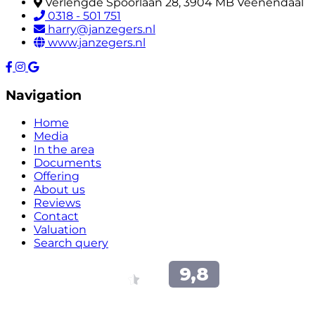
Verlengde Spoorlaan 28, 3904 MB Veenendaal
0318 - 501 751
harry@janzegers.nl
www.janzegers.nl
Navigation
Home
Media
In the area
Documents
Offering
About us
Reviews
Contact
Valuation
Search query