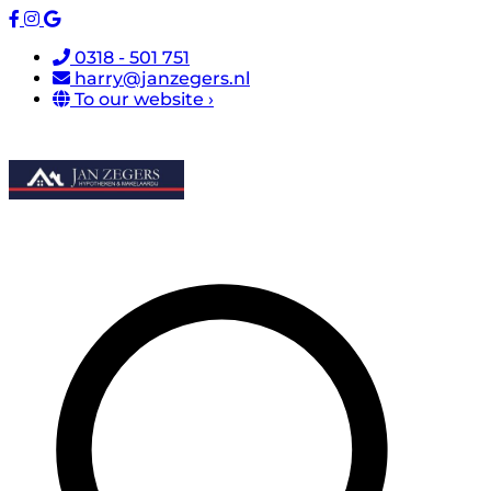
0318 - 501 751
harry@janzegers.nl
To our website ›