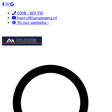
0318 - 501 751
harry@janzegers.nl
To our website ›