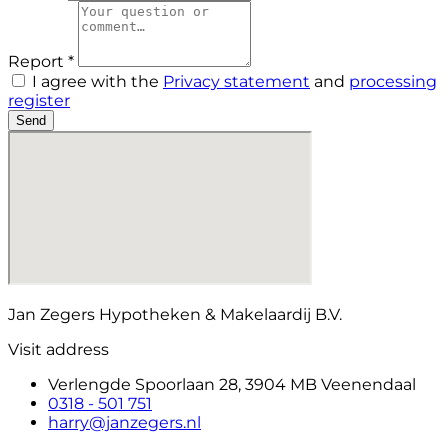
Report *
I agree with the
Privacy statement
and
processing
register
Send
Jan Zegers Hypotheken & Makelaardij B.V.
Visit address
Verlengde Spoorlaan 28, 3904 MB Veenendaal
0318 - 501 751
harry@janzegers.nl