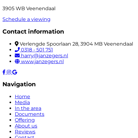
3905 WB Veenendaal
Schedule a viewing
Contact information
Verlengde Spoorlaan 28, 3904 MB Veenendaal
0318 - 501 751
harry@janzegers.nl
www.janzegers.nl
Navigation
Home
Media
In the area
Documents
Offering
About us
Reviews
Contact