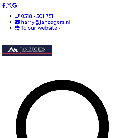
0318 - 501 751
harry@janzegers.nl
To our website ›