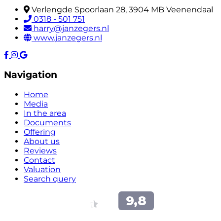
Verlengde Spoorlaan 28, 3904 MB Veenendaal
0318 - 501 751
harry@janzegers.nl
www.janzegers.nl
Navigation
Home
Media
In the area
Documents
Offering
About us
Reviews
Contact
Valuation
Search query