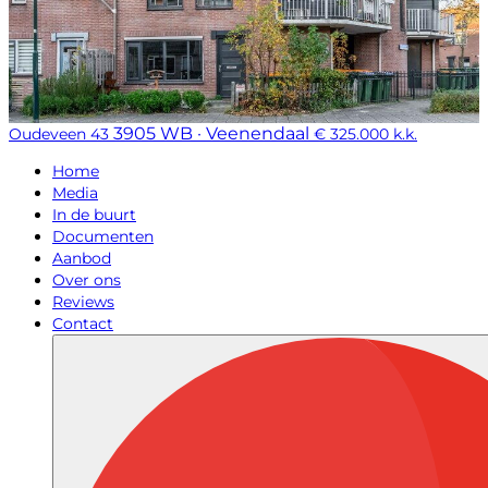
3905 WB · Veenendaal
Oudeveen 43
€ 325.000 k.k.
Home
Media
In de buurt
Documenten
Aanbod
Over ons
Reviews
Contact