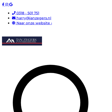
0318 - 501 751
harry@janzegers.nl
Naar onze website ›